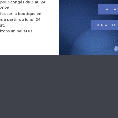
pour congés du 3 au 24
2026.
J'AI L'
s sur la boutique en
s à partir du lundi 24
JE N'AI PAS
ût.
tons un bel été !