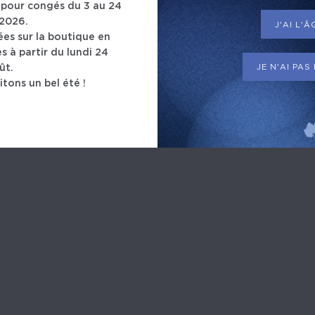
pour congés du 3 au 24
2026.
J'AI L'
s sur la boutique en
s à partir du lundi 24
JE N'AI PAS
ût.
tons un bel été !