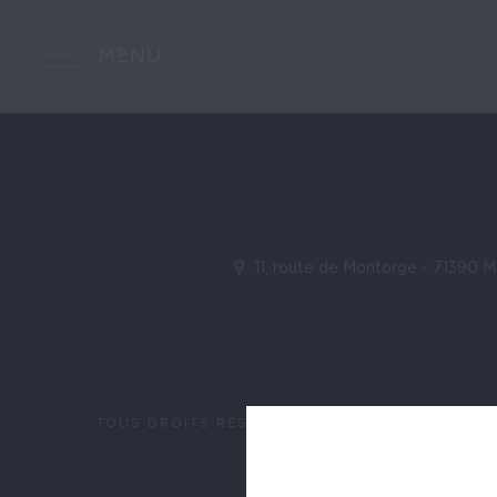
MENU
11, route de Montorge - 71390 
TOUS DROITS RÉSERVÉS © DOMAINE FEUILLAT-
L'abus d'alcool est dangereux pour la santé. Consommez av
Interdiction de vente de boissons alcoolisées aux mineurs de