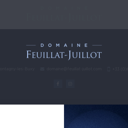
Montagny-les-Buxy
domaine@feuillat-juillot.com
+33 (0)
Mentions légales
CGV
Politique de confidentialité
JUILLOT
ec modération.
 moins de 18 ans.