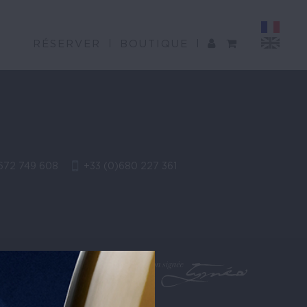
RÉSERVER
BOUTIQUE
672 749 608
+33 (0)680 227 361