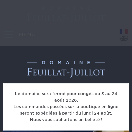
MENU
11, route de Montorge - 71390 Montagny-les-Buxy
Le domaine sera fermé pour congés du 3 au 24
août 2026.
domaine@feuillat-juillot.com
Les commandes passées sur la boutique en ligne
+33 (0)672 749 608
+33 (0)680 227 361
seront expédiées à partir du lundi 24 août.
Nous vous souhaitons un bel été !