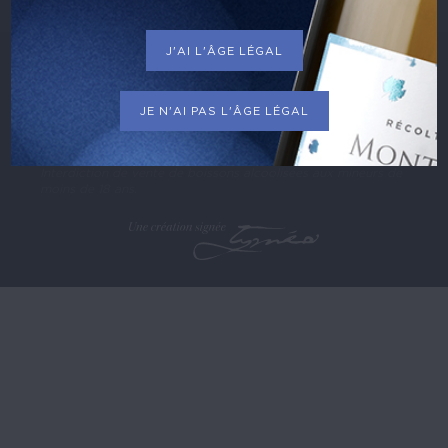
J'AI L'ÂGE LÉGAL
TOUS DROITS RÉSERVÉS © DOMAINE FEUILLAT-
JUILLOT
Mentions légales
CGV
JE N'AI PAS L'ÂGE LÉGAL
Politique de confidentialité
L'abus d'alcool est dangereux pour la santé. Consommez
avec modération.
Interdiction de vente de boissons alcoolisées aux mineurs de
moins de 18 ans.