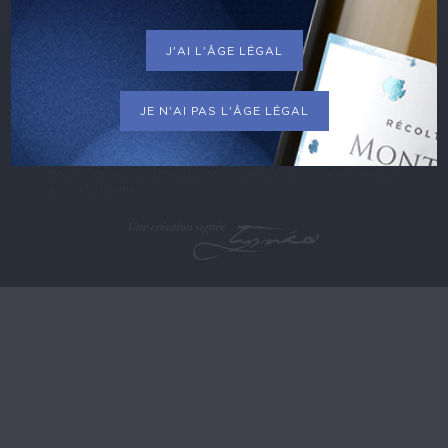
J'AI L'ÂGE LÉGAL
TOUS DROITS RÉSERVÉS © DOMAINE FEUILLAT-
JUILLOT
Mentions légales
CGV
JE N'AI PAS L'ÂGE LÉGAL
Politique de confidentialité
L'abus d'alcool est dangereux pour la santé. Consommez
avec modération.
Interdiction de vente de boissons alcoolisées aux mineurs de
moins de 18 ans.