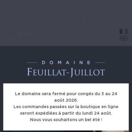
MENU
11, route de Montorge - 71390 Montagny-les-Buxy
Le domaine sera fermé pour congés du 3 au 24
août 2026.
domaine@feuillat-juillot.com
Les commandes passées sur la boutique en ligne
+33 (0)672 749 608
+33 (0)680 227 361
seront expédiées à partir du lundi 24 août.
Nous vous souhaitons un bel été !