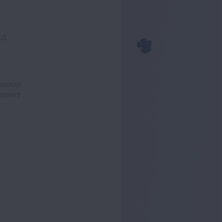
24
oisson
essert